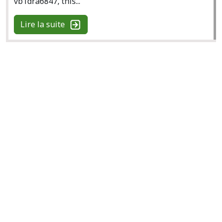
vb1dra6847, this...
Lire la suite