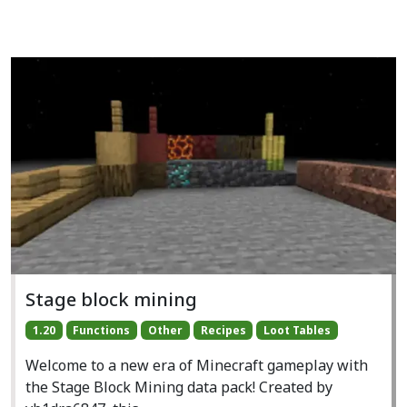
Stage block mining
1.20
Functions
Other
Recipes
Loot Tables
Welcome to a new era of Minecraft gameplay with
the Stage Block Mining data pack! Created by