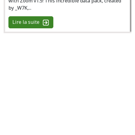
with Zoom v1.5! This incredible data pack, created
by _W7K,...
Lire la suite