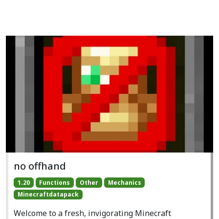
no offhand
1.20
Functions
Other
Mechanics
Minecraftdatapack
Welcome to a fresh, invigorating Minecraft