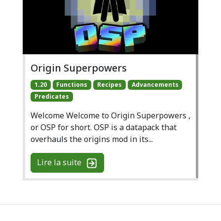
Origin Superpowers
1.20
Functions
Recipes
Advancements
Predicates
Welcome Welcome to Origin Superpowers ,
or OSP for short. OSP is a datapack that
overhauls the origins mod in its...
Lire la suite