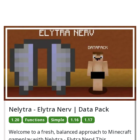
Nelytra - Elytra Nerv | Data Pack
1.20
Functions
Simple
1.16
1.17
Welcome to a fresh, balanced approach to Minecraft
gameplay with Nelytra - Elytra Nerv! This