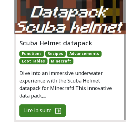
Scuba Helmet datapack
Functions
Recipes
Advancements
Loot Tables
Minecraft
Dive into an immersive underwater
experience with the Scuba Helmet
datapack for Minecraft! This innovative
data pack,...
Lire la suite